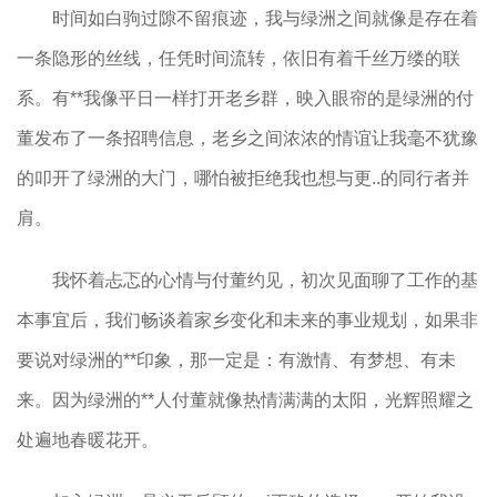
时间如白驹过隙不留痕迹，我与绿洲之间就像是存在着
一条隐形的丝线，任凭时间流转，依旧有着千丝万缕的联
系。有**我像平日一样打开老乡群，映入眼帘的是绿洲的付
董发布了一条招聘信息，老乡之间浓浓的情谊让我毫不犹豫
的叩开了绿洲的大门，哪怕被拒绝我也想与更..的同行者并
肩。
我怀着忐忑的心情与付董约见，初次见面聊了工作的基
本事宜后，我们畅谈着家乡变化和未来的事业规划，如果非
要说对绿洲的**印象，那一定是：有激情、有梦想、有未
来。因为绿洲的**人付董就像热情满满的太阳，光辉照耀之
处遍地春暖花开。