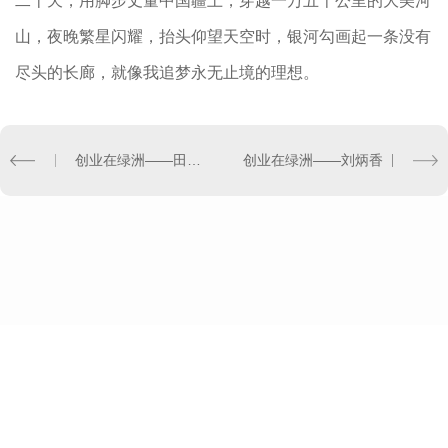
二十天，用脚步丈量中国疆土，穿越一万五千公里的大美河
山，夜晚繁星闪耀，抬头仰望天空时，银河勾画起一条没有
尽头的长廊，就像我追梦永无止境的理想。
创业在绿洲——田光秀
创业在绿洲——刘炳香