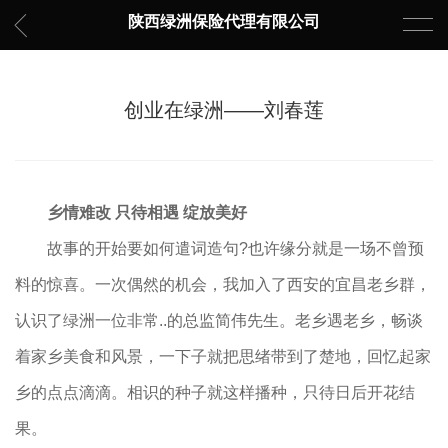
陕西绿洲保险代理有限公司
创业在绿洲——刘春莲
乡情难改 只待相遇 绽放美好
故事的开始要如何遣词造句?也许缘分就是一场不曾预
料的惊喜。一次偶然的机会，我加入了西安的宜昌老乡群，
认识了绿洲一位非常..的总监简伟先生。老乡遇老乡，畅谈
着家乡美食和风景，一下子就把思绪带到了楚地，回忆起家
乡的点点滴滴。相识的种子就这样播种，只待日后开花结
果。