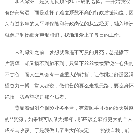
加入绿洲，是义无反顾的zui正确的选择。一开始我没
有好高骛远，而是选择了难度系数不高的行政后援岗位，因
为有过多年的太平洋保险和行政岗位的从业经历，融入绿洲
就像是润物细无声般和谐，我渐渐爱上了每日的工作。
来到绿洲之前，梦想就像遥不可及的月亮，总是撒下一
片清辉，却又摸不到触不到，只留下丝丝缕缕萦绕在心头的
不甘心。而人生总会有一些重大的转折，让你跳出舒适区渴
望奋力一搏，常人都说，做销售的要么走投无路，要么身怀
绝技，我希望我是那个后者。
背靠着绿洲全保险业务平台，有着唾手可得的得天独厚
的**资源，如果我可以借力挥臂，那应该会获得更大的个人
成长与收获。于是我做出了重大的决定—— 挑战自我，转